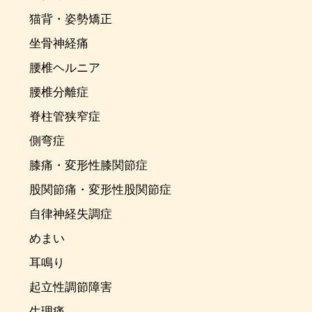
猫背・姿勢矯正
坐骨神経痛
腰椎ヘルニア
腰椎分離症
脊柱管狭窄症
側弯症
膝痛・変形性膝関節症
股関節痛・変形性股関節症
自律神経失調症
めまい
耳鳴り
起立性調節障害
生理痛